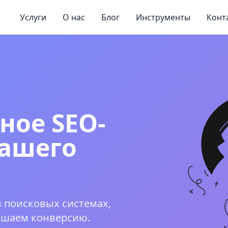
Услуги
О нас
Блог
Инструменты
Конт
ное SEO-
ашего
 поисковых системах,
ышаем конверсию.